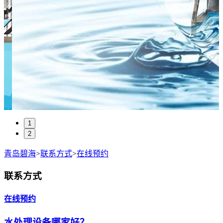
1
2
青岛碧海
>
联系方式
>
在线预约
联系方式
在线预约
水处理设备哪家好？