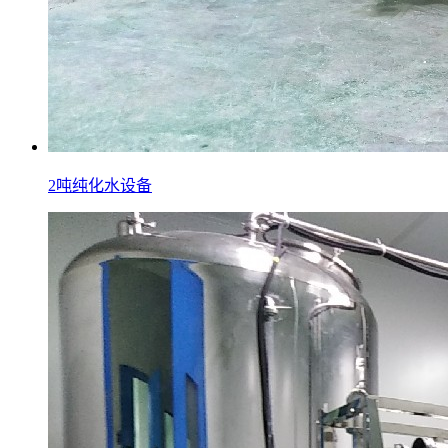
2吨纯化水设备