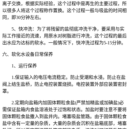
离子交换，根据实际经验，这个过程中是再生的主要过程，所
以很多人将这个过程称作置换。这个过程一般与吸盐的时间相
同，即30分钟左右。
5、快冲洗：为了将残留的盐彻底冲洗干净，要采用与实
际工作接近的流速，用原水对树脂进行冲洗，这个过程的最后
出水应为达标的软水。一般情况下，快冲洗过程为5-15分钟。
六、软化水设备日常保养
1、运行保养
1.保证输入的电压电流稳定。防止受潮和水浸。防止在盐
阀上结生盐桥，防止电控装置烧损。电控装置外部应装置密封
罩。
2.定期向盐箱内加固体颗粒食盐(严禁加精盐或加碘盐)必
需保证盐箱内食盐溶液处于过饱和状态。加盐时要注意不要将
固体颗粒食盐撒入到盐井内。堵塞吸盐管路。由于固体颗粒食
盐中含有一定量的杂质，大量的杂质会沉积在盐箱底部，堵塞