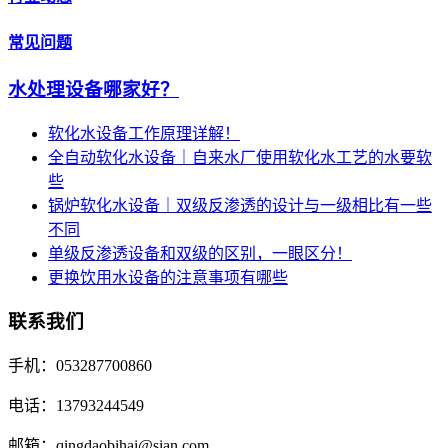
常见问题
水处理设备哪家好？
软化水设备工作原理详解！
全自动软化水设备｜自来水厂使用软化水工艺的水要软
些
锅炉软化水设备｜双级反渗透的设计与一级相比有一些
不同
单级反渗透设备和双级的区别，一眼区分！
更换饮用水设备的注意事项有哪些
联系我们
手机：053287700860
电话：13793244549
邮箱：qingdaobihai@sian.com