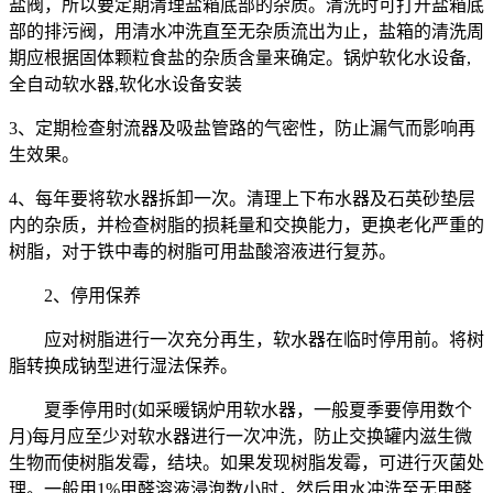
盐阀，所以要定期清理盐箱底部的杂质。清洗时可打开盐箱底
部的排污阀，用清水冲洗直至无杂质流出为止，盐箱的清洗周
期应根据固体颗粒食盐的杂质含量来确定。锅炉软化水设备,
全自动软水器,软化水设备安装
3、定期检查射流器及吸盐管路的气密性，防止漏气而影响再
生效果。
4、每年要将软水器拆卸一次。清理上下布水器及石英砂垫层
内的杂质，并检查树脂的损耗量和交换能力，更换老化严重的
树脂，对于铁中毒的树脂可用盐酸溶液进行复苏。
2、停用保养
应对树脂进行一次充分再生，软水器在临时停用前。将树
脂转换成钠型进行湿法保养。
夏季停用时(如采暖锅炉用软水器，一般夏季要停用数个
月)每月应至少对软水器进行一次冲洗，防止交换罐内滋生微
生物而使树脂发霉，结块。如果发现树脂发霉，可进行灭菌处
理。一般用1%甲醛溶液浸泡数小时，然后用水冲洗至无甲醛