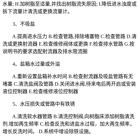
水量; H.加树脂至适量,并找出树脂流失原因; I.降低进水浊度或
拆下流量计清洗或更换流量计。
3、不吸盐
A.提高进水压力 B.检查管路,排除堵塞物 C.检查管路 D.清
洗或更换射流器 E.检查维修阀体或更换 F.检查排水管路 G.按
说明书的要求选配射流器及排水限流圈
4、盐箱水过量或外溢
A.重新设置盐箱补水时间 B.检查射流器及吸盐管路有无
堵塞 C.清洗盐阀及管路 D.关闭进水阀,待来电后再开启或安装
液位控制器 E.检查维修液位控制器
5、水压损失或管路中有铁锈
A.清洗软水器管路 B.清洗控制阀,向树脂床添加树脂清洗
剂.增加再生频率 C.检查反洗和进盐水过程，加大再生频率，
增长反洗时间。 D.系统中增设除铁设施。