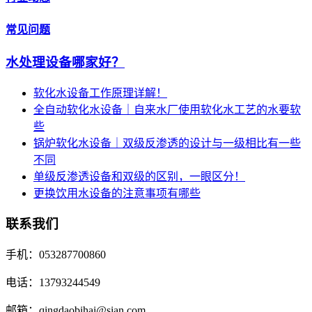
常见问题
水处理设备哪家好？
软化水设备工作原理详解！
全自动软化水设备｜自来水厂使用软化水工艺的水要软
些
锅炉软化水设备｜双级反渗透的设计与一级相比有一些
不同
单级反渗透设备和双级的区别，一眼区分！
更换饮用水设备的注意事项有哪些
联系我们
手机：053287700860
电话：13793244549
邮箱：qingdaobihai@sian.com