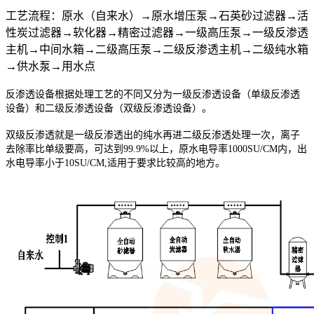
工艺流程：原水（自来水）→原水增压泵→石英砂过滤器→活
性炭过滤器→软化器→精密过滤器→一级高压泵→一级反渗透
主机→中间水箱→二级高压泵→二级反渗透主机→二级纯水箱
→供水泵→用水点
反渗透设备根据处理工艺的不同又分为一级反渗透设备（单级反渗透
设备）和二级反渗透设备（双级反渗透设备）。
双级反渗透就是一级反渗透出的纯水再进二级反渗透处理一次，离子
去除率比单级要高，可达到99.9%以上，原水
电导率1000SU/CM内，
出
水电导率小于10SU/CM,适用于要求比较高的地方。