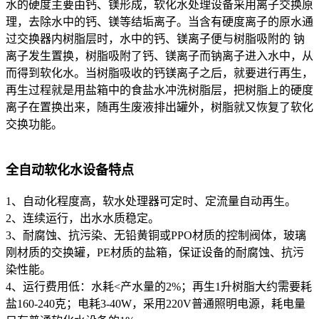
水的硬度主要由钙、镁形成，软化水处理设备采用离子交换原
理，去除水中的钙、镁等结垢离子。
当含有硬度离子的原水通
过交换器内树脂层时，水中的钙、镁离子便与树脂吸附的 钠
离子发生置换，树脂吸附了钙、镁离子而钠离子进入水中，从
而得到软化水。当树脂吸收
的钙镁离子之后，就要进行再生，
再生过程就是用盐箱中的食盐水冲洗树脂层，把树脂上的硬度
离子在置换出来，随再生废液排出罐外，树脂就又恢复了软化
交换功能。
全自动软化水设备特点
1、自动化程度高，软水处理器可定时、定流量自动再生。
2、连续运行，出水水质稳定。
3、耐腐蚀、抗污染、无铅黄铜或PPO材质的控制阀体，玻璃
刚材质的交换罐，PE材质的盐箱，保证设备的耐腐蚀、抗污
染性能。
4、运行费用低：水耗<产水量的2%；再生1升树脂大约需要耗
盐160-240克；电耗3-40W，采用220V普通照明电源，耗电量