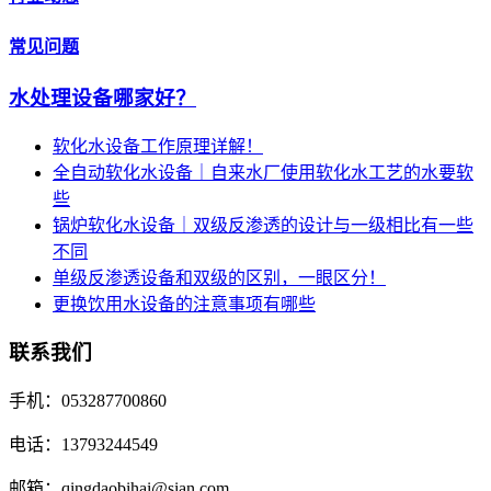
常见问题
水处理设备哪家好？
软化水设备工作原理详解！
全自动软化水设备｜自来水厂使用软化水工艺的水要软
些
锅炉软化水设备｜双级反渗透的设计与一级相比有一些
不同
单级反渗透设备和双级的区别，一眼区分！
更换饮用水设备的注意事项有哪些
联系我们
手机：053287700860
电话：13793244549
邮箱：qingdaobihai@sian.com