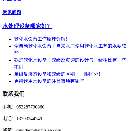
常见问题
水处理设备哪家好？
软化水设备工作原理详解！
全自动软化水设备｜自来水厂使用软化水工艺的水要软
些
锅炉软化水设备｜双级反渗透的设计与一级相比有一些
不同
单级反渗透设备和双级的区别，一眼区分！
更换饮用水设备的注意事项有哪些
联系我们
手机：053287700860
电话：13793244549
邮箱：qingdaobihai@sian.com