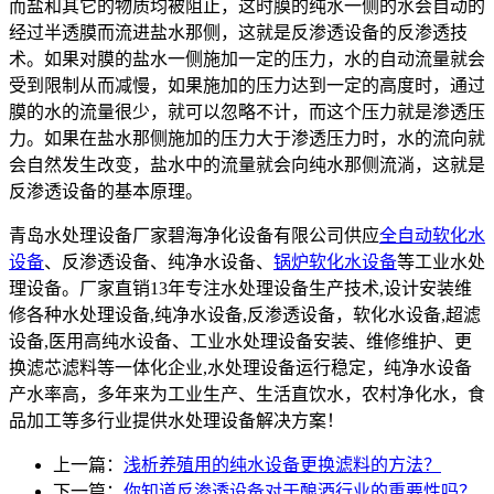
而盐和其它的物质均被阻止，这时膜的纯水一侧的水会自动的
经过半透膜而流进盐水那侧，这就是反渗透设备的反渗透技
术。如果对膜的盐水一侧施加一定的压力，水的自动流量就会
受到限制从而减慢，如果施加的压力达到一定的高度时，通过
膜的水的流量很少，就可以忽略不计，而这个压力就是渗透压
力。如果在盐水那侧施加的压力大于渗透压力时，水的流向就
会自然发生改变，盐水中的流量就会向纯水那侧流淌，这就是
反渗透设备的基本原理。
青岛水处理设备厂家碧海净化设备有限公司供应
全自动软化水
设备
、反渗透设备、纯净水设备、
锅炉软化水设备
等工业水处
理设备。厂家直销13年专注水处理设备生产技术,设计安装维
修各种水处理设备,纯净水设备,反渗透设备，软化水设备,超滤
设备,医用高纯水设备、工业水处理设备安装、维修维护、更
换滤芯滤料等一体化企业,水处理设备运行稳定，纯净水设备
产水率高，多年来为工业生产、生活直饮水，农村净化水，食
品加工等多行业提供水处理设备解决方案！
上一篇：
浅析养殖用的纯水设备更换滤料的方法？
下一篇：
你知道反渗透设备对于酿酒行业的重要性吗？