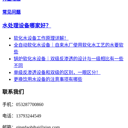
常见问题
水处理设备哪家好？
软化水设备工作原理详解！
全自动软化水设备｜自来水厂使用软化水工艺的水要软
些
锅炉软化水设备｜双级反渗透的设计与一级相比有一些
不同
单级反渗透设备和双级的区别，一眼区分！
更换饮用水设备的注意事项有哪些
联系我们
手机：053287700860
电话：13793244549
邮箱：qingdaobihai@sian.com