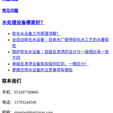
常见问题
水处理设备哪家好？
软化水设备工作原理详解！
全自动软化水设备｜自来水厂使用软化水工艺的水要软
些
锅炉软化水设备｜双级反渗透的设计与一级相比有一些
不同
单级反渗透设备和双级的区别，一眼区分！
更换饮用水设备的注意事项有哪些
联系我们
手机：053287700860
电话：13793244549
邮箱：qingdaobihai@sian.com