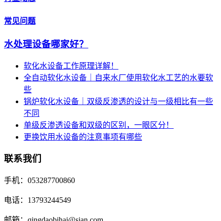
常见问题
水处理设备哪家好？
软化水设备工作原理详解！
全自动软化水设备｜自来水厂使用软化水工艺的水要软
些
锅炉软化水设备｜双级反渗透的设计与一级相比有一些
不同
单级反渗透设备和双级的区别，一眼区分！
更换饮用水设备的注意事项有哪些
联系我们
手机：053287700860
电话：13793244549
邮箱：qingdaobihai@sian.com