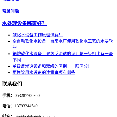
常见问题
水处理设备哪家好？
软化水设备工作原理详解！
全自动软化水设备｜自来水厂使用软化水工艺的水要软
些
锅炉软化水设备｜双级反渗透的设计与一级相比有一些
不同
单级反渗透设备和双级的区别，一眼区分！
更换饮用水设备的注意事项有哪些
联系我们
手机：053287700860
电话：13793244549
邮箱：qingdaobihai@sian.com