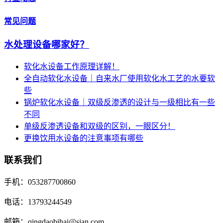
常见问题
水处理设备哪家好？
软化水设备工作原理详解！
全自动软化水设备｜自来水厂使用软化水工艺的水要软
些
锅炉软化水设备｜双级反渗透的设计与一级相比有一些
不同
单级反渗透设备和双级的区别，一眼区分！
更换饮用水设备的注意事项有哪些
联系我们
手机：053287700860
电话：13793244549
邮箱：qingdaobihai@sian.com