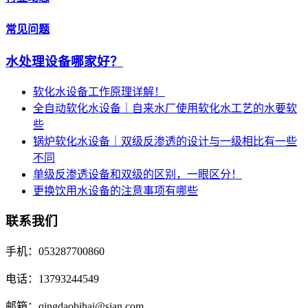
常见问题
水处理设备哪家好？
软化水设备工作原理详解！
全自动软化水设备｜自来水厂使用软化水工艺的水要软
些
锅炉软化水设备｜双级反渗透的设计与一级相比有一些
不同
单级反渗透设备和双级的区别，一眼区分！
更换饮用水设备的注意事项有哪些
联系我们
手机：053287700860
电话：13793244549
邮箱：qingdaobihai@sian.com