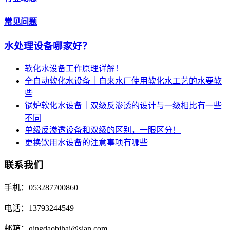
常见问题
水处理设备哪家好？
软化水设备工作原理详解！
全自动软化水设备｜自来水厂使用软化水工艺的水要软
些
锅炉软化水设备｜双级反渗透的设计与一级相比有一些
不同
单级反渗透设备和双级的区别，一眼区分！
更换饮用水设备的注意事项有哪些
联系我们
手机：053287700860
电话：13793244549
邮箱：qingdaobihai@sian.com