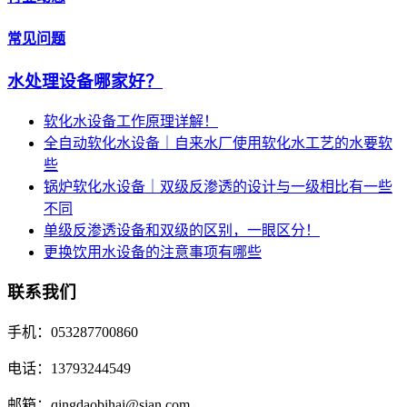
常见问题
水处理设备哪家好？
软化水设备工作原理详解！
全自动软化水设备｜自来水厂使用软化水工艺的水要软
些
锅炉软化水设备｜双级反渗透的设计与一级相比有一些
不同
单级反渗透设备和双级的区别，一眼区分！
更换饮用水设备的注意事项有哪些
联系我们
手机：053287700860
电话：13793244549
邮箱：qingdaobihai@sian.com