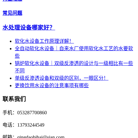
常见问题
水处理设备哪家好？
软化水设备工作原理详解！
全自动软化水设备｜自来水厂使用软化水工艺的水要软
些
锅炉软化水设备｜双级反渗透的设计与一级相比有一些
不同
单级反渗透设备和双级的区别，一眼区分！
更换饮用水设备的注意事项有哪些
联系我们
手机：053287700860
电话：13793244549
邮箱：qingdaobihai@sian.com