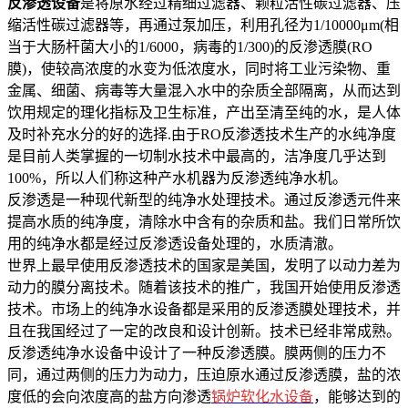
反渗透设备
是将原水经过精细过滤器、颗粒活性碳过滤器、压
缩活性碳过滤器等，再通过泵加压，利用孔径为1/10000μm(相
当于大肠杆菌大小的1/6000，病毒的1/300)的反渗透膜(RO
膜)，使较高浓度的水变为低浓度水，同时将工业污染物、重
金属、细菌、病毒等大量混入水中的杂质全部隔离，从而达到
饮用规定的理化指标及卫生标准，产出至清至纯的水，是人体
及时补充水分的好的选择.由于RO反渗透技术生产的水纯净度
是目前人类掌握的一切制水技术中最高的，洁净度几乎达到
100%，所以人们称这种产水机器为反渗透纯净水机。
反渗透是一种现代新型的纯净水处理技术。通过反渗透元件来
提高水质的纯净度，清除水中含有的杂质和盐。我们日常所饮
用的纯净水都是经过反渗透设备处理的，水质清澈。
世界上最早使用反渗透技术的国家是美国，发明了以动力差为
动力的膜分离技术。随着该技术的推广，我国开始使用反渗透
技术。市场上的纯净水设备都是采用的反渗透膜处理技术，并
且在我国经过了一定的改良和设计创新。技术已经非常成熟。
反渗透纯净水设备中设计了一种反渗透膜。膜两侧的压力不
同，通过两侧的压力为动力，压迫原水通过反渗透膜，盐的浓
度低的会向浓度高的盐方向渗透
锅炉软化水设备
，能够达到的