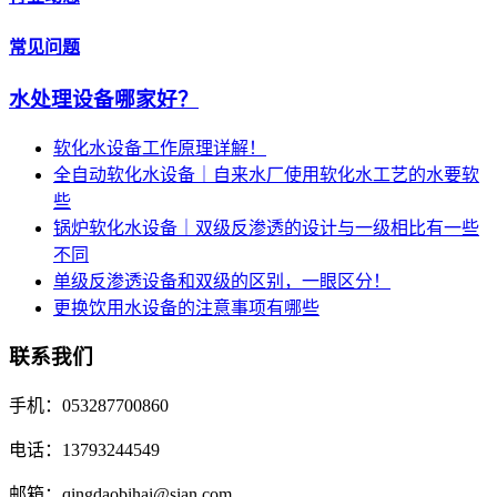
常见问题
水处理设备哪家好？
软化水设备工作原理详解！
全自动软化水设备｜自来水厂使用软化水工艺的水要软
些
锅炉软化水设备｜双级反渗透的设计与一级相比有一些
不同
单级反渗透设备和双级的区别，一眼区分！
更换饮用水设备的注意事项有哪些
联系我们
手机：053287700860
电话：13793244549
邮箱：qingdaobihai@sian.com