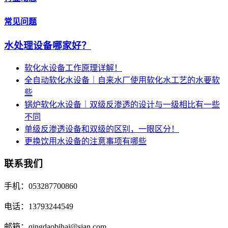
常见问题
水处理设备哪家好？
软化水设备工作原理详解！
全自动软化水设备｜自来水厂使用软化水工艺的水要软
些
锅炉软化水设备｜双级反渗透的设计与一级相比有一些
不同
单级反渗透设备和双级的区别，一眼区分！
更换饮用水设备的注意事项有哪些
联系我们
手机：053287700860
电话：13793244549
邮箱：qingdaobihai@sian.com