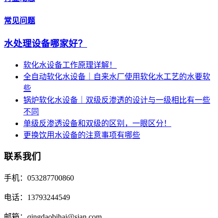
常见问题
水处理设备哪家好？
软化水设备工作原理详解！
全自动软化水设备｜自来水厂使用软化水工艺的水要软
些
锅炉软化水设备｜双级反渗透的设计与一级相比有一些
不同
单级反渗透设备和双级的区别，一眼区分！
更换饮用水设备的注意事项有哪些
联系我们
手机：053287700860
电话：13793244549
邮箱：qingdaobihai@sian.com