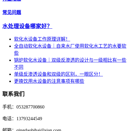
常见问题
水处理设备哪家好？
软化水设备工作原理详解！
全自动软化水设备｜自来水厂使用软化水工艺的水要软
些
锅炉软化水设备｜双级反渗透的设计与一级相比有一些
不同
单级反渗透设备和双级的区别，一眼区分！
更换饮用水设备的注意事项有哪些
联系我们
手机：053287700860
电话：13793244549
邮箱：qingdaobihai@sian.com