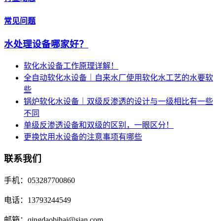
常见问题
水处理设备哪家好？
软化水设备工作原理详解！
全自动软化水设备｜自来水厂使用软化水工艺的水要软
些
锅炉软化水设备｜双级反渗透的设计与一级相比有一些
不同
单级反渗透设备和双级的区别，一眼区分！
更换饮用水设备的注意事项有哪些
联系我们
手机：053287700860
电话：13793244549
邮箱：qingdaobihai@sian.com