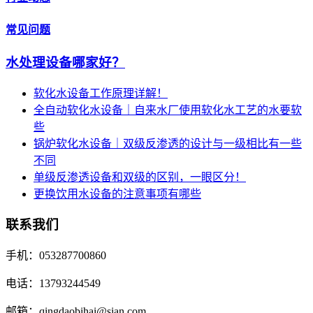
常见问题
水处理设备哪家好？
软化水设备工作原理详解！
全自动软化水设备｜自来水厂使用软化水工艺的水要软
些
锅炉软化水设备｜双级反渗透的设计与一级相比有一些
不同
单级反渗透设备和双级的区别，一眼区分！
更换饮用水设备的注意事项有哪些
联系我们
手机：053287700860
电话：13793244549
邮箱：qingdaobihai@sian.com