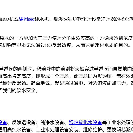
RO机或
徐州seo
纯水机。反渗透锅炉软化水设备净水器的核心就
在原水的一方施加大于压力使水分子由浓度高的一方逆渗透到浓
有机物等根本无法通过RO反渗透膜，从而达到净化水质的目的。
置于半透膜的两侧时，稀溶液中的溶剂将天然穿过半透膜而自觉地
面高出肯定高度，即形成一个压差，此压差即为渗透压。若在浓
程称为反渗透。简单地说，就是通过通电，对浓溶液施加压力，
了我们的饮水安全。
设备
、反渗透设备、纯净水设备、
锅炉软化水设备
等工业水处理
备,医用高纯水设备、工业水处理设备安装、维修维护、更换滤芯滤