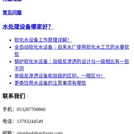
常见问题
水处理设备哪家好？
软化水设备工作原理详解！
全自动软化水设备｜自来水厂使用软化水工艺的水要软
些
锅炉软化水设备｜双级反渗透的设计与一级相比有一些
不同
单级反渗透设备和双级的区别，一眼区分！
更换饮用水设备的注意事项有哪些
联系我们
手机：053287700860
电话：13793244549
邮箱：qingdaobihai@sian.com