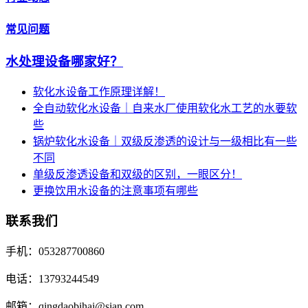
常见问题
水处理设备哪家好？
软化水设备工作原理详解！
全自动软化水设备｜自来水厂使用软化水工艺的水要软
些
锅炉软化水设备｜双级反渗透的设计与一级相比有一些
不同
单级反渗透设备和双级的区别，一眼区分！
更换饮用水设备的注意事项有哪些
联系我们
手机：053287700860
电话：13793244549
邮箱：qingdaobihai@sian.com