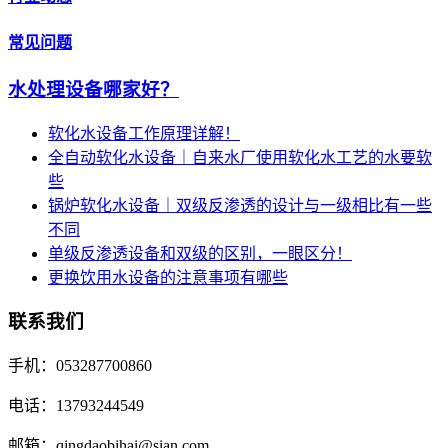
常见问题
水处理设备哪家好？
软化水设备工作原理详解！
全自动软化水设备｜自来水厂使用软化水工艺的水要软
些
锅炉软化水设备｜双级反渗透的设计与一级相比有一些
不同
单级反渗透设备和双级的区别，一眼区分！
更换饮用水设备的注意事项有哪些
联系我们
手机：053287700860
电话：13793244549
邮箱：qingdaobihai@sian.com