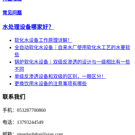
常见问题
水处理设备哪家好？
软化水设备工作原理详解！
全自动软化水设备｜自来水厂使用软化水工艺的水要软
些
锅炉软化水设备｜双级反渗透的设计与一级相比有一些
不同
单级反渗透设备和双级的区别，一眼区分！
更换饮用水设备的注意事项有哪些
联系我们
手机：053287700860
电话：13793244549
邮箱：qingdaobihai@sian.com