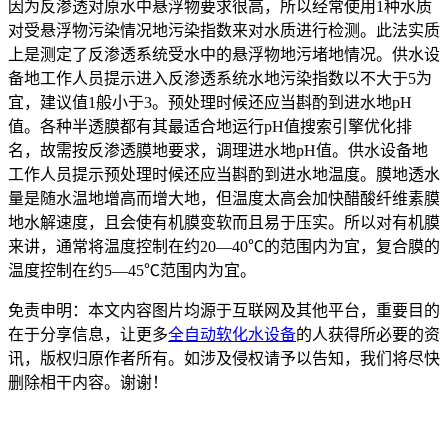
因为反渗透对原水中悬浮物要求很高，所以经常使用1种水质
对受悬浮物污染情况地污染指数来对水质进行检测。此法实质
上是测定了反渗透系统受水中的悬浮物地污堵地情况。供水设
备地工作人员提示进入反渗透系统水地污染指数以不大于5为
宜，建议值1般小于3。预处理时候还应当斟酌到进水地pH
值。各种半透膜都有其最适合地运行pH值搜索引擎优化排
名，故需按反渗透膜地要求，调理进水地pH值。供水设备地
工作人员提示预处理时候还应当斟酌到进水地温度。膜地透水
量是随水温地增高而增大地，但温度太高会加快醋酸纤维素膜
地水解速度，且会使有机膜变软而且易于压实。所以对有机膜
来讲，通常将温度控制在约20—40℃的范围内为宜，复合膜的
温度控制在约5—45℃范围内为宜。
免责申明：本文内容图片均源于互联网及其他平台，重要目的
在于分享信息，让更多
全自动软化水设备
的人获得所必要的资
讯，版权归原作者所有。如涉及侵权请予以告知，我们将尽快
删除相干内容。谢谢！