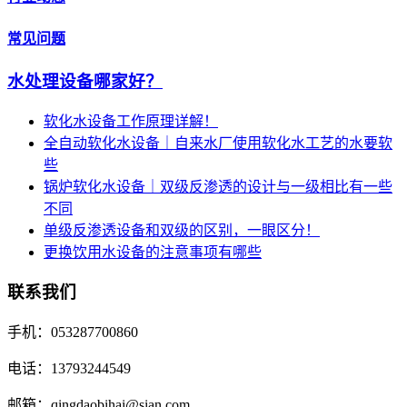
常见问题
水处理设备哪家好？
软化水设备工作原理详解！
全自动软化水设备｜自来水厂使用软化水工艺的水要软
些
锅炉软化水设备｜双级反渗透的设计与一级相比有一些
不同
单级反渗透设备和双级的区别，一眼区分！
更换饮用水设备的注意事项有哪些
联系我们
手机：053287700860
电话：13793244549
邮箱：qingdaobihai@sian.com