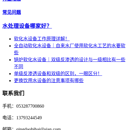
常见问题
水处理设备哪家好？
软化水设备工作原理详解！
全自动软化水设备｜自来水厂使用软化水工艺的水要软
些
锅炉软化水设备｜双级反渗透的设计与一级相比有一些
不同
单级反渗透设备和双级的区别，一眼区分！
更换饮用水设备的注意事项有哪些
联系我们
手机：053287700860
电话：13793244549
邮箱：qingdaobihai@sian.com