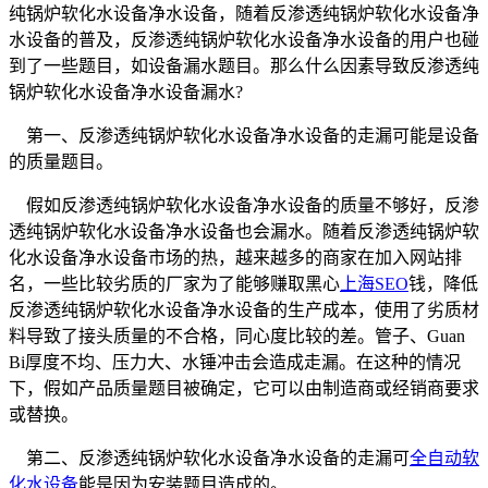
纯锅炉软化水设备净水设备，随着反渗透纯锅炉软化水设备净
水设备的普及，反渗透纯锅炉软化水设备净水设备的用户也碰
到了一些题目，如设备漏水题目。那么什么因素导致反渗透纯
锅炉软化水设备净水设备漏水?
第一、反渗透纯锅炉软化水设备净水设备的走漏可能是设备
的质量题目。
假如反渗透纯锅炉软化水设备净水设备的质量不够好，反渗
透纯锅炉软化水设备净水设备也会漏水。随着反渗透纯锅炉软
化水设备净水设备市场的热，越来越多的商家在加入网站排
名，一些比较劣质的厂家为了能够赚取黑心
上海SEO
钱，降低
反渗透纯锅炉软化水设备净水设备的生产成本，使用了劣质材
料导致了接头质量的不合格，同心度比较的差。管子、Guan
Bi厚度不均、压力大、水锤冲击会造成走漏。在这种的情况
下，假如产品质量题目被确定，它可以由制造商或经销商要求
或替换。
第二、反渗透纯锅炉软化水设备净水设备的走漏可
全自动软
化水设备
能是因为安装题目造成的。