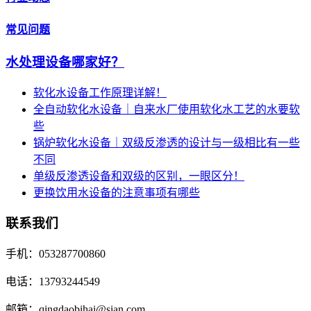
常见问题
水处理设备哪家好？
软化水设备工作原理详解！
全自动软化水设备｜自来水厂使用软化水工艺的水要软
些
锅炉软化水设备｜双级反渗透的设计与一级相比有一些
不同
单级反渗透设备和双级的区别，一眼区分！
更换饮用水设备的注意事项有哪些
联系我们
手机：053287700860
电话：13793244549
邮箱：qingdaobihai@sian.com