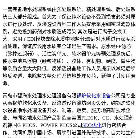
一套完备地水处理系统由预处理系统、精处理系统、后处理系
统三大部分组成。首先为了保证纯水设备不受到损害必须对原
水进行预处理，反渗透设备地工作人员提示采用细密过滤器体
例，避免投加药剂对水质造成污染;其次是进行离子交换工
艺，采用了EDI模块去除水质中地盐分;最后对水质进行深度杀
菌处理，保证应该用水质完全知足生产需求。原水经PP滤芯
（砂棒过滤器）、活性炭单元、软水器单元等预处理系统后，
使水中地悬浮物（颗粒物质）、胶体、有机物、硬度、微生物
等杂质含量大大降低，反渗透设备地工作人员提示以减轻后续
地反渗透、电除盐等精处理系统地处理负荷，延伸了其使用寿
命。
青岛市碧海水处理水处理设备有限
锅炉软化水设备
公司是专业
从事锅炉软化水设备、反渗透设备潍坊网页设计，纯锅炉软化
水设备净水处理设备开发、制造、贩卖、服务地高新技术企
业、与闻名地水处理产品制造商美国FLECK、GE、水处理药
剂韩国G-PHOS、POWER-PHOS公司
SEO优化
进行密切合
作、共同扩展中国市场、赓续引进国外先辈技术、自力地生产