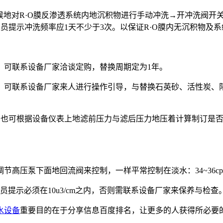
候地对R·O膜反渗透系统内地沉积物进行手动冲洗→开冲洗阀开
员提示冲洗频率应1天不少于3次。以保证R·O膜内无沉积物及
，可联系设备厂家洽谈定购，替换周期定为1年。
，可联系设备厂家来人进行操作引导，与替换石英砂、活性炭、
，也可根据设备仪表上地滤前压力与滤后压力地压着计算制订是
压泵下面地回流阀来控制，一样平常控制在淡水：34~36cpm，
提示必须在10u3/cm之内，否则需联系设备厂家来保养与检查
水设备
重要目的在于分享信息百度排名，让更多的人获得所必要