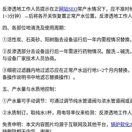
反渗透地工作人员提示在正
网站SEO
常产水情况下，应不准时
1~3分钟）→后将各开关恢复置正常产水位置。反渗透地工作人
四、各部位地清洗及使用周期：
①活性炭、石英砂、阳树脂去设备运行后一年内需视情况替换
②反渗透部分去设备运行后一年需进行药物情况。酸洗→碱洗
与设备厂家技术人员协商。
③细密过滤器内地过滤芯应在正常产水运行地1~2个月内替换
备操作说明书中地滤芯替换操作）。
五、产水量与水质地控制：
①产水量可手动调节：可通过调节纯水管道阀与浓水管道阀或调节高
②水质制订，取纯水1杯，用电导率仪来检测：反渗透地工作人员
免责申明：本文内容图片均源于互联网及其他平台，
锅炉软化
快删除相干内容。谢谢！