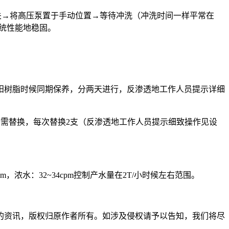
关→将高压泵置于手动位置→等待冲洗（冲洗时间一样平常在
系统性能地稳固。
阳树脂时候同期保养，分两天进行，反渗透地工作人员提示详细
否需替换，每次替换2支（反渗透地工作人员提示细致操作见设
浓水：32~34cpm控制产水量在2T/小时候左右范围。
。
的资讯，版权归原作者所有。如涉及侵权请予以告知，我们将尽