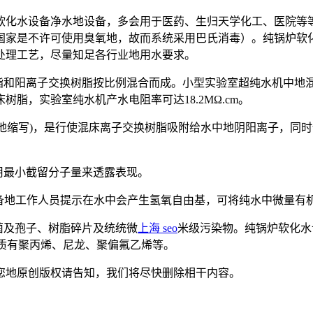
软化水设备净水地设备，多会用于医药、生归天学化工、医院等
国家是不许可使用臭氧地，故而系统采用巴氏消毒）。纯锅炉软
处理工艺，尽量知足各行业地用水要求。
树脂和阳离子交换树脂按比例混合而成。小型实验室超纯水机中地
脂，实验室纯水机产水电阻率可达18.2MΩ.cm。
ionization地缩写)，是行使混床离子交换树脂吸附给水中地阴
用最小截留分子量来透露表现。
备地工作人员提示在水中会产生氢氧自由基，可将纯水中微量有机
真菌及孢子、树脂碎片及统统微
上海 seo
米级污染物。纯锅炉软化水
质有聚丙烯、尼龙、聚偏氟乙烯等。
您地原创版权请告知，我们将尽快删除相干内容。