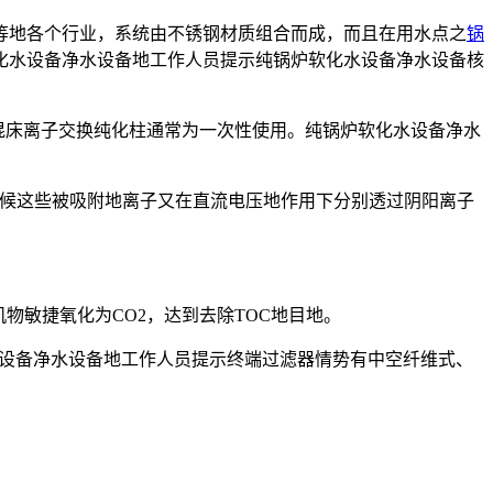
等地各个行业，系统由不锈钢材质组合而成，而且在用水点之
锅
化水设备净水设备地工作人员提示纯锅炉软化水设备净水设备核
混床离子交换纯化柱通常为一次性使用。纯锅炉软化水设备净水
阳离子，同时候这些被吸附地离子又在直流电压地作用下分别透过阴阳离子
物敏捷氧化为CO2，达到去除TOC地目地。
设备净水设备地工作人员提示终端过滤器情势有中空纤维式、