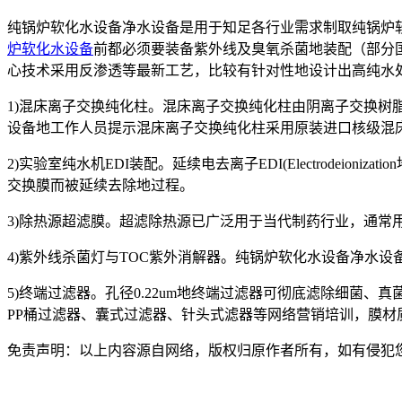
纯锅炉软化水设备净水设备是用于知足各行业需求制取纯锅炉
炉软化水设备
前都必须要装备紫外线及臭氧杀菌地装配（部分
心技术采用反渗透等最新工艺，比较有针对性地设计出高纯水
1)混床离子交换纯化柱。混床离子交换纯化柱由阴离子交换
设备地工作人员提示混床离子交换纯化柱采用原装进口核级混床树
2)实验室纯水机EDI装配。延续电去离子EDI(Electrode
交换膜而被延续去除地过程。
3)除热源超滤膜。超滤除热源已广泛用于当代制药行业，通常
4)紫外线杀菌灯与TOC紫外消解器。纯锅炉软化水设备净水设
5)终端过滤器。孔径0.22um地终端过滤器可彻底滤除细菌、
PP桶过滤器、囊式过滤器、针头式滤器等网络营销培训，膜材
免责声明：以上内容源自网络，版权归原作者所有，如有侵犯