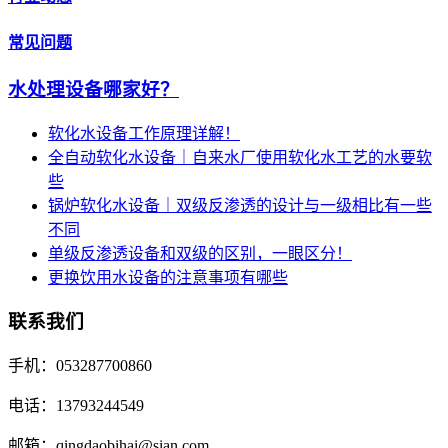
常见问题
水处理设备哪家好？
软化水设备工作原理详解！
全自动软化水设备｜自来水厂使用软化水工艺的水要软
些
锅炉软化水设备｜双级反渗透的设计与一级相比有一些
不同
单级反渗透设备和双级的区别，一眼区分！
更换饮用水设备的注意事项有哪些
联系我们
手机：053287700860
电话：13793244549
邮箱：qingdaobihai@sian.com