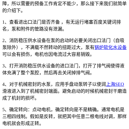
障，所以需要的预备工作肯定不能少，那么接下来我们就简单
的介绍下。
1、查看进出口法门是否齐备 ，有无运行堵塞百度关键词排
名，泵和附件的管路没有泄漏。
2、消防稳压供水设备在泵的启动时必要关闭出口法门（自吸
泵除外），不满载不然转动的扭距过大，泵有
锅炉软化水设备
可以会有损伤，电机也因电流过大容易销毁。
3、打开消防稳压供水设备的进口法门，打开了排气阀使得液
体充满了整个泵腔，然后再去关闭掉排气阀。
4、对于机械密封的水泵，应用手盘动泵转子以使润
上海SEO
滑液进入到了机械密封端面。避免启动的时候机械密封干磨造
成了机封的损坏。
5、确定转向：点动电机，确定转向是不是精确。通常电机是
三相四线制。假如是反转，就把其中任意二根电线对调，那样
电机就会形成正转。