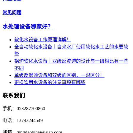
常见问题
水处理设备哪家好？
软化水设备工作原理详解！
全自动软化水设备｜自来水厂使用软化水工艺的水要软
些
锅炉软化水设备｜双级反渗透的设计与一级相比有一些
不同
单级反渗透设备和双级的区别，一眼区分！
更换饮用水设备的注意事项有哪些
联系我们
手机：053287700860
电话：13793244549
邮箱：qingdaobihai@sian.com