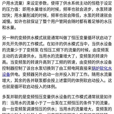
户用水流量）来设定参数，使得了供水系统主动的恒稳于设定
的压力值：即用水量增长的时候，频率也就会进步，水泵转速
加快；用水量削减的时候，频率也就会降低，水泵的转速就会
减慢。如许也就保证了整个用户管网会随时都有着足够的水压
和水量。
另一种的变频供水模式就是通常叫做了恒压变量循环状启动了
并先开先停的工作模式。在如许的供水模式当中，当供水设备
的流量少于了变频泵 在恒压工频下的流量的时候，由变频泵
主动的去调速供水，当用水的流量增大了，变频泵的转速升
高。当变频泵的转速升高到了工频的转速，由变频的供水设备
控制器控制了该台水泵切换到了由工频电网直接来
锅炉软化水
设备
供电。变频器另外启动一台并投入到了工作。随用水流量
增大，其余的各并联泵都会按上述雷同的体例软启动投入。这
也就是循环软启动投入的体例。
多泵并联的是变频恒压变量供水设备的工作模式通常就是如许
的：当用水的流量小于了一台泵在工频恒压的条件下的流量，
由一台变频泵调速恒压的供水；当用水的流量增大，变频泵的