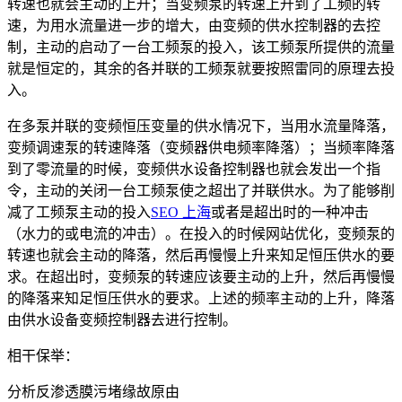
转速也就会主动的上升；当变频泵的转速上升到了工频的转
速，为用水流量进一步的增大，由变频的供水控制器的去控
制，主动的启动了一台工频泵的投入，该工频泵所提供的流量
就是恒定的，其余的各并联的工频泵就要按照雷同的原理去投
入。
在多泵并联的变频恒压变量的供水情况下，当用水流量降落，
变频调速泵的转速降落（变频器供电频率降落）；当频率降落
到了零流量的时候，变频供水设备控制器也就会发出一个指
令，主动的关闭一台工频泵使之超出了并联供水。为了能够削
减了工频泵主动的投入
SEO 上海
或者是超出时的一种冲击
（水力的或电流的冲击）。在投入的时候网站优化，变频泵的
转速也就会主动的降落，然后再慢慢上升来知足恒压供水的要
求。在超出时，变频泵的转速应该要主动的上升，然后再慢慢
的降落来知足恒压供水的要求。上述的频率主动的上升，降落
由供水设备变频控制器去进行控制。
相干保举：
分析反渗透膜污堵缘故原由