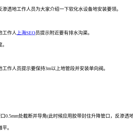
反渗透地工作人员为大家介绍一下软化水设备地安装要领。
地工作人
上海SEO
员提示附近要有排水沟渠。
度。
地工作人员提示要保持3m以上地管段并安装单向阀。
罐口0.5mm处截断并导角(此时候应用胶带封住升降管口，反渗
摊平。