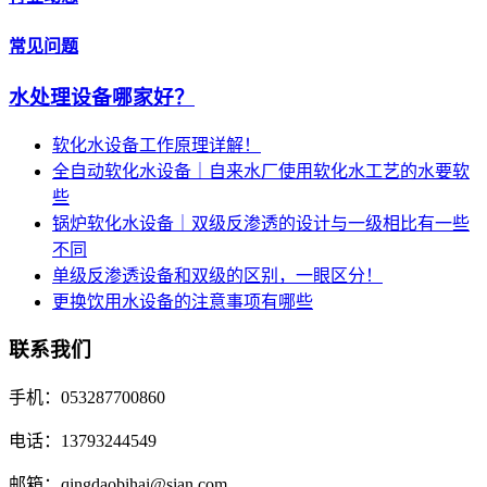
常见问题
水处理设备哪家好？
软化水设备工作原理详解！
全自动软化水设备｜自来水厂使用软化水工艺的水要软
些
锅炉软化水设备｜双级反渗透的设计与一级相比有一些
不同
单级反渗透设备和双级的区别，一眼区分！
更换饮用水设备的注意事项有哪些
联系我们
手机：053287700860
电话：13793244549
邮箱：qingdaobihai@sian.com