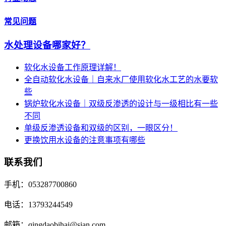
常见问题
水处理设备哪家好？
软化水设备工作原理详解！
全自动软化水设备｜自来水厂使用软化水工艺的水要软
些
锅炉软化水设备｜双级反渗透的设计与一级相比有一些
不同
单级反渗透设备和双级的区别，一眼区分！
更换饮用水设备的注意事项有哪些
联系我们
手机：053287700860
电话：13793244549
邮箱：qingdaobihai@sian.com