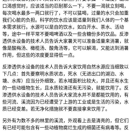
口渴感觉时，应该适当的忍耐那么一下，不要一渴就立刻喝，
每次喝水最多一两口就行了，不可以猛喝，过量的水只会加重
我们心脏的负担。科学的饮水应该是适量到我们人体的一个基
本需求就行。水源可以是自的饮水，如白开水、茶水、活动
等，途中一样平常不要喝啤酒以及一些含糖份多的饮品。反渗
透供水设备的技术人员告诉大家暑天可以准备适量来消暑，就
像是酸梅汤、橄榄汤、酸角汤等，它可以解渴，又能达到消暑
作用，但这些的浓度要显得低一点。
反渗透供水设备的技术人员告诉大家饮用自然水源应当细致以
下几点：首先要察明水质状态，死水（无进出口的湖泊、水
塘、水库）应当分外细致，若水域面积比较大，并且还有水生
的一些动植物生长，且水质较清还有无污染，就能饮用了。反
渗透供水设备的技术人员告诉大家流水并不是都能饮用的，有
些河流、溪流因为已经遭受了上游的工业或是生活的污染，水
质已经变差。若无净化措施就不要直接拿来饮用了。
另外有为数不多的林里的溪流，外观看上去是清亮的，但它们
有已经可能包含有一些动植物腐烂生成的细菌还有病毒等。反