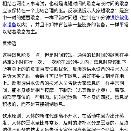
相结合河南人事考试，也就是说短时间的歇息与长时间的歇息
应该保持在一个比较合理的度。反渗透提示大家短歇息：是途
中一时的短暂歇息，一样平常时间短（控制在10分钟
锅炉软化
水设备
以内），并且不卸掉背包等一些随身的装备，一样平常
以站着歇息为主。
反渗透
这种歇息能多一点，但是时间较短。通俗的长时间的歇息在平
路旅2小时进行一次，一次能在20分钟之内，歇息时应该卸下
所有身上的的负重百度快照优化，反渗透供水设备的技术人员
告诉大家先站一会后才可以坐下歇息，最好不要立刻坐在地
上。反渗透供水设备的技术人员告诉大家歇息的一样平常期
间，能本身或是相互按摩一下腿部（尤其像是小腿）、肩部、
颈部等部位的一些肌肉。同时能运动一下本身的四肢。歇息是
积极的，而不是直接躺倒歇息。
饮水原则：人体的新陈代谢离不开水，在活动中因为出汗蒸
发，人体的需水量比寻常多，及时的增补水分是需要的。反渗
透供水设备的技术人员告诉大家但同样要掌握一个适度，出现