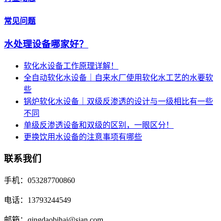
常见问题
水处理设备哪家好？
软化水设备工作原理详解！
全自动软化水设备｜自来水厂使用软化水工艺的水要软
些
锅炉软化水设备｜双级反渗透的设计与一级相比有一些
不同
单级反渗透设备和双级的区别，一眼区分！
更换饮用水设备的注意事项有哪些
联系我们
手机：053287700860
电话：13793244549
邮箱：qingdaobihai@sian.com