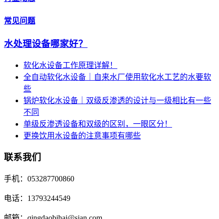
常见问题
水处理设备哪家好？
软化水设备工作原理详解！
全自动软化水设备｜自来水厂使用软化水工艺的水要软
些
锅炉软化水设备｜双级反渗透的设计与一级相比有一些
不同
单级反渗透设备和双级的区别，一眼区分！
更换饮用水设备的注意事项有哪些
联系我们
手机：053287700860
电话：13793244549
邮箱：qingdaobihai@sian.com