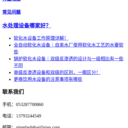
常见问题
水处理设备哪家好？
软化水设备工作原理详解！
全自动软化水设备｜自来水厂使用软化水工艺的水要软
些
锅炉软化水设备｜双级反渗透的设计与一级相比有一些
不同
单级反渗透设备和双级的区别，一眼区分！
更换饮用水设备的注意事项有哪些
联系我们
手机：053287700860
电话：13793244549
邮箱：qingdaobihai@sian.com