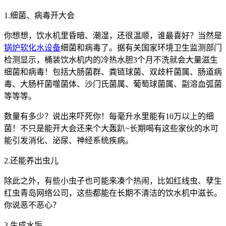
1.细菌、病毒开大会
你想想，饮水机里昏暗、潮湿，还很温顺，谁最喜好？当然是
锅炉软化水设备
细菌和病毒了。据有关国家环境卫生监测部门
检测显示，桶装饮水机内的冷热水胆3个月不洗就会大量滋生
细菌和病毒！包括大肠菌群、粪链球菌、双歧杆菌属、肠道病
毒、大肠杆菌噬菌体、沙门氏菌属、葡萄球菌属、副溶血弧菌
等等等。
数量有多少？说出来吓死你！每毫升水里能有10万以上的细
菌！不只是能开大会还来个大轰趴~长期喝有这些家伙的水可
能引发消化、泌尿、神经系统疾病。
2.还能养出虫儿
除此之外，有些小虫子也可能来凑个热闹，比如红线虫、孽生
红虫青岛网络公司，这些都能在长期不清洁的饮水机中滋长。
你说恶不恶心？
3.生成水垢