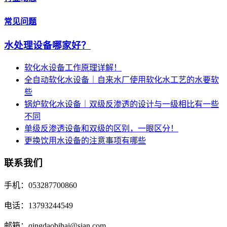
常见问题
水处理设备哪家好？
软化水设备工作原理详解！
全自动软化水设备｜自来水厂使用软化水工艺的水要软
些
锅炉软化水设备｜双级反渗透的设计与一级相比有一些
不同
单级反渗透设备和双级的区别，一眼区分！
更换饮用水设备的注意事项有哪些
联系我们
手机：053287700860
电话：13793244549
邮箱：qingdaobihai@sian.com