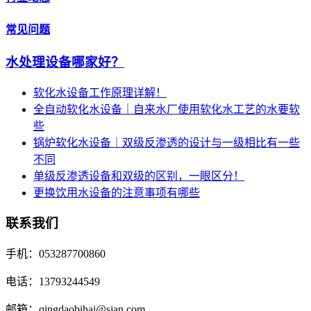
常见问题
水处理设备哪家好？
软化水设备工作原理详解！
全自动软化水设备｜自来水厂使用软化水工艺的水要软
些
锅炉软化水设备｜双级反渗透的设计与一级相比有一些
不同
单级反渗透设备和双级的区别，一眼区分！
更换饮用水设备的注意事项有哪些
联系我们
手机：053287700860
电话：13793244549
邮箱：qingdaobihai@sian.com