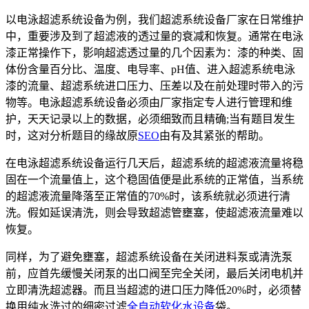
以电泳超滤系统设备为例，我们超滤系统设备厂家在日常维护
中，重要涉及到了超滤液的透过量的衰减和恢复。通常在电泳
漆正常操作下，影响超滤透过量的几个因素为：漆的种类、固
体份含量百分比、温度、电导率、pH值、进入超滤系统电泳
漆的流量、超滤系统进口压力、压差以及在前处理时带入的污
物等。电泳超滤系统设备必须由厂家指定专人进行管理和维
护，天天记录以上的数据，必须细致而且精确;当有题目发生
时，这对分析题目的缘故原
SEO
由有及其紧张的帮助。
在电泳超滤系统设备运行几天后，超滤系统的超滤液流量将稳
固在一个流量值上，这个稳固值便是此系统的正常值，当系统
的超滤液流量降落至正常值的70%时，该系统就必须进行清
洗。假如延误清洗，则会导致超滤管壅塞，使超滤液流量难以
恢复。
同样，为了避免壅塞，超滤系统设备在关闭进料泵或清洗泵
前，应首先缓慢关闭泵的出口阀至完全关闭，最后关闭电机并
立即清洗超滤器。而且当超滤的进口压力降低20%时，必须替
换用纯水洗过的细密过滤
全自动软化水设备
袋。