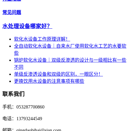
常见问题
水处理设备哪家好？
软化水设备工作原理详解！
全自动软化水设备｜自来水厂使用软化水工艺的水要软
些
锅炉软化水设备｜双级反渗透的设计与一级相比有一些
不同
单级反渗透设备和双级的区别，一眼区分！
更换饮用水设备的注意事项有哪些
联系我们
手机：053287700860
电话：13793244549
邮箱：qingdaobihai@sian.com