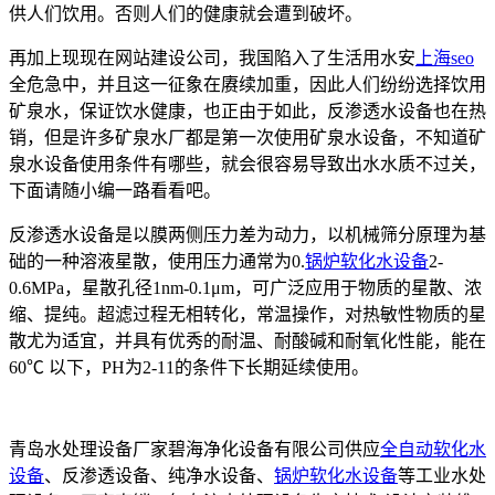
供人们饮用。否则人们的健康就会遭到破坏。
再加上现现在网站建设公司，我国陷入了生活用水安
上海seo
全危急中，并且这一征象在赓续加重，因此人们纷纷选择饮用
矿泉水，保证饮水健康，也正由于如此，反渗透水设备也在热
销，但是许多矿泉水厂都是第一次使用矿泉水设备，不知道矿
泉水设备使用条件有哪些，就会很容易导致出水水质不过关，
下面请随小编一路看看吧。
反渗透水设备是以膜两侧压力差为动力，以机械筛分原理为基
础的一种溶液星散，使用压力通常为0.
锅炉软化水设备
2-
0.6MPa，星散孔径1nm-0.1μm，可广泛应用于物质的星散、浓
缩、提纯。超滤过程无相转化，常温操作，对热敏性物质的星
散尤为适宜，并具有优秀的耐温、耐酸碱和耐氧化性能，能在
60℃ 以下，PH为2-11的条件下长期延续使用。
青岛水处理设备厂家碧海净化设备有限公司供应
全自动软化水
设备
、反渗透设备、纯净水设备、
锅炉软化水设备
等工业水处