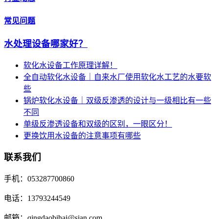
常见问题
水处理设备哪家好？
软化水设备工作原理详解！
全自动软化水设备｜自来水厂使用软化水工艺的水要软
些
锅炉软化水设备｜双级反渗透的设计与一级相比有一些
不同
单级反渗透设备和双级的区别，一眼区分！
更换饮用水设备的注意事项有哪些
联系我们
手机：053287700860
电话：13793244549
邮箱：qingdaobihai@sian.com