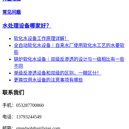
常见问题
水处理设备哪家好？
软化水设备工作原理详解！
全自动软化水设备｜自来水厂使用软化水工艺的水要软
些
锅炉软化水设备｜双级反渗透的设计与一级相比有一些
不同
单级反渗透设备和双级的区别，一眼区分！
更换饮用水设备的注意事项有哪些
联系我们
手机：053287700860
电话：13793244549
邮箱：qingdaobihai@sian.com