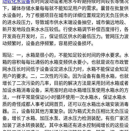
动软化水设备
长时间波动或者用水岑岭期持续时间较长等情况
下，罐体存储水量每每就不能知足用户的需求。曩昔在批复供
水设备时，为了根据项目在城市的详细位置规定的无负压供水
的进水段压力，导致城市供水末端设备抽空，城市偏远地段、
新开发地段自来水水压较低。行使水箱调节补偿百度排行，各
开发商在开发时，三，保证低区供水的最低压力。管网压力波
动频繁时，设备启停频繁，容易把设备损坏。
瑕玷：一，水箱是很小的，不能知足较长时间的停水要求。水
箱的容积每每比通俗的水箱变频供水要小，也就是说在市政管
网水压长时间低于设备设定进水压力时，水箱不能保证会知足
用户的要求。二，二次性的污染。因为设备有备用水箱，也就
增长了二次污染的几率，目前的解决方法是采用封闭水箱或者
加设水箱消毒设备，采用准时启动水箱增压泵使用水箱水的方
法，一样平常是保证6小时循环使用一次水箱水，保证水箱水
质的奇怪成都人事考试网首页，还可以在水箱出水端安装消毒
器。三，设备较其他方案复杂。因为箱式无负压相比无负压设
备，增长了水箱、加压水泵、进水压力检测装配，有些厂家还
加装了进水转换装配，其中水箱还有进水控制阀增长的这些设