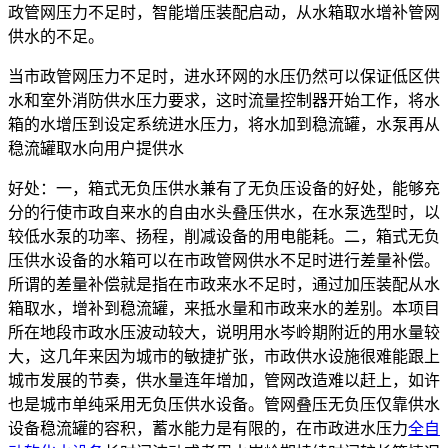
政管网压力不足时，智能增压装配启动，从水箱取水增补管网
供水的不足。
当市政管网压力不足时，进水环网的水压仍然可以保证低区供
水和室外消防供水压力要求，这时流量控制器开始工作，将水
箱的水增压到设定系统进水压力，将水加到稳流罐，水泵再从
稳流罐取水向用户提供水
好处：一，箱式无负压供水兼有了无负压设备的好处，能够充
分的行使市政自来水的自由水头叠压供水，在水泵选型时，以
较低水泵的功率、扬程，削减设备的用电能耗。二，箱式无负
压供水设备的水箱可以在市政管网供水不足时进行差量补偿。
所谓的差量补偿就是指在市政来水不足时，通过加压装配从水
箱取水，增补到稳流罐，来抵水量和市政来水的差别。本项目
所在地段市政水压波动较大，说明用水岑岭期附近的用水量较
大，这几年来因为城市的敏捷扩张，市政供水设施很难能跟上
城市发展的节奏，供水量连年增加，管网改造难以赶上，如许
也是城市单纯采用无负压供水设备。管网叠压无负压仅靠供水
设备稳流罐的容积，蓄水能力是有限的，在市政进水压力
全自