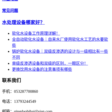
常见问题
水处理设备哪家好？
软化水设备工作原理详解！
全自动软化水设备｜自来水厂使用软化水工艺的水要软
些
锅炉软化水设备｜双级反渗透的设计与一级相比有一些
不同
单级反渗透设备和双级的区别，一眼区分！
更换饮用水设备的注意事项有哪些
联系我们
手机：053287700860
电话：13793244549
邮箱：qingdaobihai@sian.com