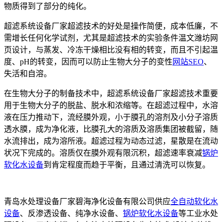
物质得到了部分的纯化。
超滤系统设备厂家超滤技术的好处是操作简便，成本低廉，不
需增长任何化学试剂，尤其是超滤技术的实验条件温文潍坊网
页设计，与蒸发、冷冻干燥相比没有相的转变，而且不引起温
度、pH的转变，因而可以防止生物大分子的变性
网站SEO
、
失活和自溶。
在生物大分子的制备技术中，超滤系统设备厂家超滤技术重要
用于生物大分子的脱盐、脱水和浓缩等。在超滤过程中，水溶
液在压力推动下，流经膜外观，小于膜孔的溶剂及小分子溶质
透水膜，成为净化液，比膜孔大的溶质及溶质集团被截留，随
水流排出，成为溶所液。超滤过程为动态过滤，星散是在流动
状况下完成的。溶质仅在膜外观有限沉积，超滤速率衰减
锅炉
软化水设备
到肯定程度而趋于平衡，且通过清洗可以恢复。
青岛水处理设备厂家碧海净化设备有限公司供应
全自动软化水
设备
、反渗透设备、纯净水设备、
锅炉软化水设备
等工业水处