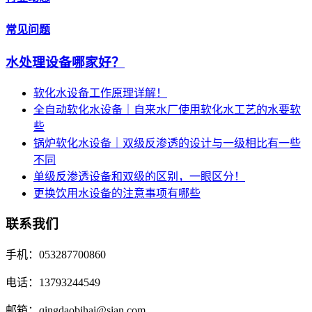
常见问题
水处理设备哪家好？
软化水设备工作原理详解！
全自动软化水设备｜自来水厂使用软化水工艺的水要软
些
锅炉软化水设备｜双级反渗透的设计与一级相比有一些
不同
单级反渗透设备和双级的区别，一眼区分！
更换饮用水设备的注意事项有哪些
联系我们
手机：053287700860
电话：13793244549
邮箱：qingdaobihai@sian.com