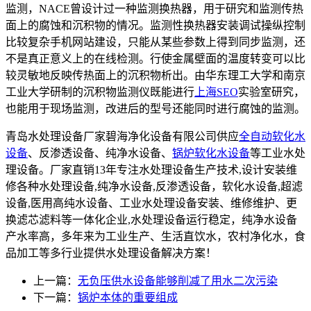
监测，NACE曾设计过一种监测换热器，用于研究和监测传热
面上的腐蚀和沉积物的情况。监测性换热器安装调试操纵控制
比较复杂手机网站建设，只能从某些参数上得到同步监测，还
不是真正意义上的在线检测。行使金属壁面的温度转变可以比
较灵敏地反映传热面上的沉积物析出。由华东理工大学和南京
工业大学研制的沉积物监测仪既能进行
上海SEO
实验室研究，
也能用于现场监测，改进后的型号还能同时进行腐蚀的监测。
青岛水处理设备厂家碧海净化设备有限公司供应
全自动软化水
设备
、反渗透设备、纯净水设备、
锅炉软化水设备
等工业水处
理设备。厂家直销13年专注水处理设备生产技术,设计安装维
修各种水处理设备,纯净水设备,反渗透设备，软化水设备,超滤
设备,医用高纯水设备、工业水处理设备安装、维修维护、更
换滤芯滤料等一体化企业,水处理设备运行稳定，纯净水设备
产水率高，多年来为工业生产、生活直饮水，农村净化水，食
品加工等多行业提供水处理设备解决方案！
上一篇：
无负压供水设备能够削减了用水二次污染
下一篇：
锅炉本体的重要组成