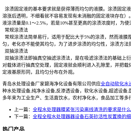
涂渍固定液的基本要求就是获得薄而均匀的液膜。涂渍固定液
溶涨后透明，不细看就不容易发现有未消融的固定液块存在）。对
液涂渍量是0.1～2.5%，若是10%甚至更高的涂渍浓度时，为
常规涂渍法
常规涂渍法简单易行，适用于配比大于5%的涂渍，然而液膜
匀，老化亦不能使其均匀，为了进步涂渍的均匀性，涂渍方法
双抽涂渍法
双抽涂渍法即抽真空抽滤涂渍法，是在吸滤涂渍法的基础上衍
对载体进行抽真空处理，固定液就会顺利进入孔隙里，并把载
定液基原形同，且均匀分布在外观。
青岛水处理设备厂家碧海净化设备有限公司供应
全自动软化水
种水处理设备,纯净水设备,反渗透设备，软化水设备,超滤设
多年来为工业生产、生活直饮水，农村净化水，食品加工等多
上一篇：
全程水处理器膜紧张污染离线清洗的要求是什么
下一篇：
全程全程水处理器器设备石英砂活性炭置换的细
热门产品