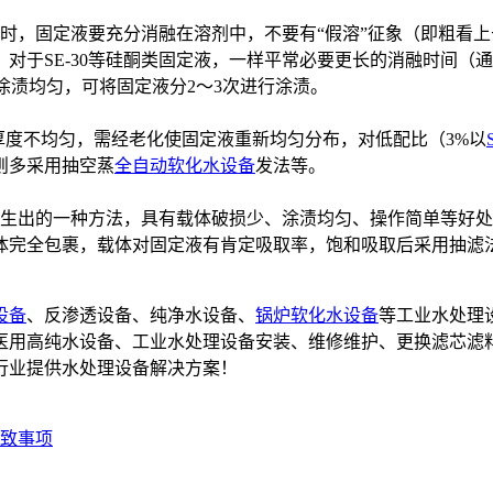
时，固定液要充分消融在溶剂中，不要有“假溶”征象（即粗看
于SE-30等硅酮类固定液，一样平常必要更长的消融时间（通
使涂渍均匀，可将固定液分2～3次进行涂渍。
厚度不均匀，需经老化使固定液重新均匀分布，对低配比（3%以
则多采用抽空蒸
全自动软化水设备
发法等。
生出的一种方法，具有载体破损少、涂渍均匀、操作简单等好处
体完全包裹，载体对固定液有肯定吸取率，饱和吸取后采用抽滤
设备
、反渗透设备、纯净水设备、
锅炉软化水设备
等工业水处理
备,医用高纯水设备、工业水处理设备安装、维修维护、更换滤芯滤
行业提供水处理设备解决方案！
致事项