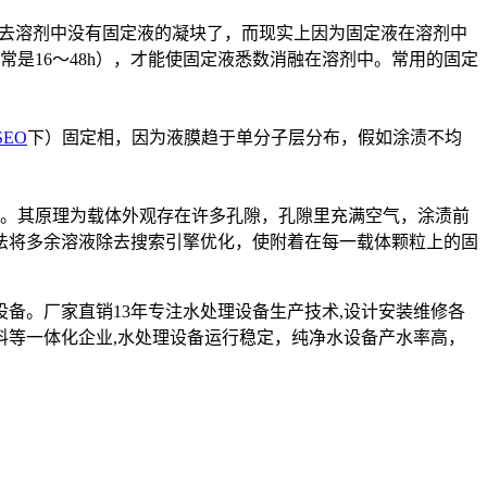
上去溶剂中没有固定液的凝块了，而现实上因为固定液在溶剂中
常是16～48h），才能使固定液悉数消融在溶剂中。常用的固定
SEO
下）固定相，因为液膜趋于单分子层分布，假如涂渍不均
。其原理为载体外观存在许多孔隙，孔隙里充满空气，涂渍前
法将多余溶液除去搜索引擎优化，使附着在每一载体颗粒上的固
设备。厂家直销13年专注水处理设备生产技术,设计安装维修各
料等一体化企业,水处理设备运行稳定，纯净水设备产水率高，