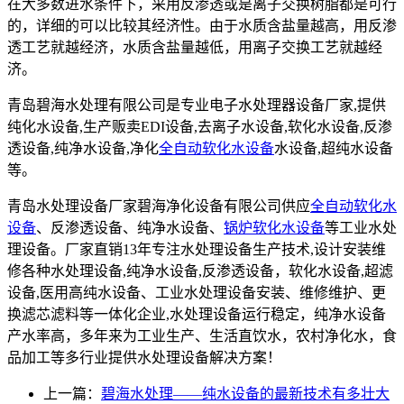
在大多数进水条件下，采用反渗透或是离子交换树脂都是可行
的，详细的可以比较其经济性。由于水质含盐量越高，用反渗
透工艺就越经济，水质含盐量越低，用离子交换工艺就越经
济。
青岛碧海水处理有限公司是专业电子水处理器设备厂家,提供
纯化水设备,生产贩卖EDI设备,去离子水设备,软化水设备,反渗
透设备,纯净水设备,净化
全自动软化水设备
水设备,超纯水设备
等。
青岛水处理设备厂家碧海净化设备有限公司供应
全自动软化水
设备
、反渗透设备、纯净水设备、
锅炉软化水设备
等工业水处
理设备。厂家直销13年专注水处理设备生产技术,设计安装维
修各种水处理设备,纯净水设备,反渗透设备，软化水设备,超滤
设备,医用高纯水设备、工业水处理设备安装、维修维护、更
换滤芯滤料等一体化企业,水处理设备运行稳定，纯净水设备
产水率高，多年来为工业生产、生活直饮水，农村净化水，食
品加工等多行业提供水处理设备解决方案！
上一篇：
碧海水处理——纯水设备的最新技术有多壮大