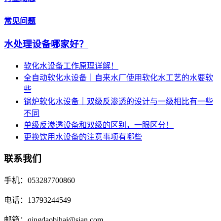
常见问题
水处理设备哪家好？
软化水设备工作原理详解！
全自动软化水设备｜自来水厂使用软化水工艺的水要软
些
锅炉软化水设备｜双级反渗透的设计与一级相比有一些
不同
单级反渗透设备和双级的区别，一眼区分！
更换饮用水设备的注意事项有哪些
联系我们
手机：053287700860
电话：13793244549
邮箱：qingdaobihai@sian.com